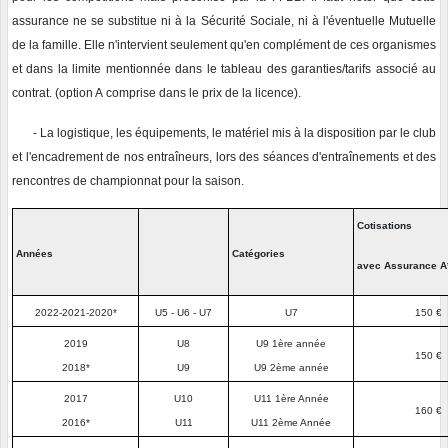
assurance ne se substitue ni à la Sécurité Sociale, ni à l'éventuelle Mutuelle
de la famille. Elle n'intervient seulement qu'en complément de ces organismes
et dans la limite mentionnée dans le tableau des garanties/tarifs associé au
contrat. (option A comprise dans le prix de la licence).
- La logistique, les équipements, le matériel mis à la disposition par le club
et l'encadrement de nos entraîneurs, lors des séances d'entraînements et des
rencontres de championnat pour la saison.
Cotisations
Années
Catégories
avec Assurance A
2022-2021-2020*
U5 - U6 - U7
U7
150 €
2019
U8
U9 1ère année
150 €
2018*
U9
U9 2ème année
2017
U10
U11 1ère Année
160 €
2016*
U11
U11 2ème Année