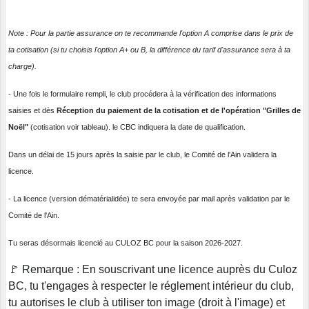
Note : Pour la partie assurance on te recommande l'option A comprise dans le prix de
ta cotisation (si tu choisis l'option A+ ou B, la différence du tarif d'assurance sera à ta
charge).
- Une fois le formulaire rempli, le club procédera à la vérification des informations
saisies et dès
Réception du paiement de la cotisation et de l'opération "Grilles de
Noël"
(cotisation voir tableau). le CBC indiquera la date de qualification.
Dans un délai de 15 jours après la saisie par le club, le Comité de l'Ain validera la
licence.
- La licence (version dématérialidée) te sera envoyée par mail après validation par le
Comité de l'Ain.
Tu seras désormais licencié au CULOZ BC pour la saison 2026-2027.
🚩 Remarque : En souscrivant une licence auprès du Culoz
BC, tu t'engages à respecter le réglement intérieur du club,
tu autorises le club à utiliser ton image (droit à l'image) et