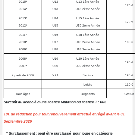
2015*
U12
U13 1ère Année
170 €
2014*
U13
U13 2ème Année
2013*
U14
U15 1ère Année
170 €
2012*
U15
U15 2ème Année
2011*
U16
U18 1ère Année
2010*
U17
U18 2ème Année
180 €
2009*
U18
U18 3ème Année
2008*
U19
U20 1ère Année
190 €
2007*
U20
U20 2ème Année
à partir de 2006
≥ 21
Seniors
190 €
Loisirs
110 €
Tous âges
Dirigeants
Gratuit
Surcoût au licencié d'une licence Mutation ou licence T : 60€
10€ de réduction pour tout renouvellement effectué et réglé avant le 01
Septembre 2026
*
Surclassement
:
peut être surclassé pour jouer en catégorie