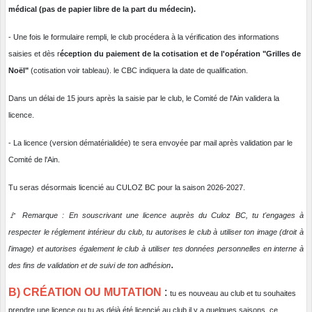
médical (pas de papier libre de la part du médecin).
- Une fois le formulaire rempli, le club procédera à la vérification des informations
saisies et dès r
éception du paiement de la cotisation et de l'opération "Grilles de
Noël"
(cotisation voir tableau). le CBC indiquera la date de qualification.
Dans un délai de 15 jours après la saisie par le club, le Comité de l'Ain validera la
licence.
- La licence (version dématérialidée) te sera envoyée par mail après validation par le
Comité de l'Ain.
Tu seras désormais licencié au CULOZ BC pour la saison 2026-2027.
🚩 Remarque : En souscrivant une licence auprès du Culoz BC, tu t'engages à
respecter le réglement intérieur du club, tu autorises le club à utiliser ton image (droit à
l'image) et autorises également le club à utiliser tes données personnelles en interne à
.
des fins de validation et de suivi de ton adhésion
B) CRÉATION OU MUTATION
:
tu es nouveau au club et tu souhaites
prendre une licence ou tu as déjà été licencié au club il y a quelques saisons, ce