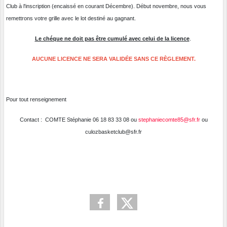
Club à l'inscription (encaissé en courant Décembre). Début novembre, nous vous
remettrons votre grille avec le lot destiné au gagnant.
Le chéque ne doit pas être cumulé avec celui de la licence
.
AUCUNE LICENCE NE SERA VALIDÉE SANS CE RÈGLEMENT.
Pour tout renseignement
Contact : COMTE Stéphanie 06 18 83 33 08 ou
stephaniecomte85@sfr.fr
ou
culozbasketclub@sfr.fr