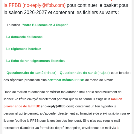
la FFBB (no-reply@ffbb.com)
pour continuer le basket pour
la saison 2026-2027 et contenant les fichiers suivants :
La notice
"
Votre E-Licence en 3 étapes"
La demande de licence
Le règlement intérieur
La fiche de renseignements licenciés
Questionnaire de santé
(mineur) -
Questionnaire de santé
(majeur)
et en fonction
des réponses production d'un
certificat médical FFBB
de moins de 6 mois.
Dans ce mail on te demande de vérifier ton adresse mail car le renouvellement de
licence va t'être envoyé directement par mail que tu as fourni. Il s'agit d'un
mail en
provenance de la FFBB
(no-reply@ffbb.com)
contenant un lien hypertexte
personnel qui te permettra d'accéder directement au formulaire de pré-inscription sur e-
licence (outil de la FFBB pour la gestion des licences). Si tu n'as pas reçu le mail
permettant d'accéder au formulaire de pré-inscription, envoie nous un mail via
l
e