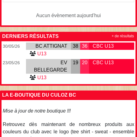
Aucun évènement aujourd'hui
DERNIERS RÉSULTATS
+ de résultats
BC ATTIGNAT
38
36
CBC U13
30/05/26
U13
EV
19
20
CBC U13
23/05/26
BELLEGARDE
U13
LA E-BOUTIQUE DU CULOZ BC
Mise à jour de notre boutique !!!
Retrouvez dès maintenant de nombreux produits aux
couleurs du club avec le logo (tee shirt - sweat - ensemble