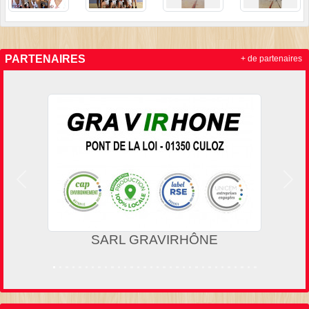
PARTENAIRES
+ de partenaires
Précedent
Suiv
SARL GRAVIRHÔNE