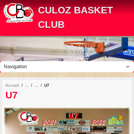
Panneau de gestion des cookies
CULOZ BASKET
CLUB
Accueil
U7
U7