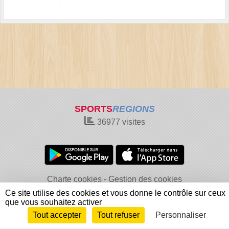
SPORTS
REGIONS
36977
visites
Charte cookies
Gestion des cookies
Informations légales
Signaler un contenu inapproprié
Ce site utilise des cookies et vous donne le contrôle sur ceux
que vous souhaitez activer
Tout accepter
Tout refuser
Personnaliser
Envie de participer ?
Connexion