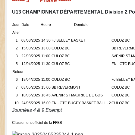
------- 3
Phase -------
U13 CHAMPIONNAT DÉPARTEMENTAL Division 2 Po
Jour
Date
Heure
Domicile
Aller
1
08/03/2025
14:30
FJ BELLEY BASKET
CULOZ BC
2
15/03/2025
13:00
CULOZ BC
BB REVERM
3
22/03/2025
11:00
CULOZ BC
AVENIR ST M
5
12/04/2025
11:30
CULOZ BC
EN - CTC BU
Retour
6
19/04/2025
11:00
CULOZ BC
FJ BELLEY B
7
03/05/2025
15:00
BB REVERMONT
CULOZ BC
8
10/05/2025
16:45
AVENIR ST MAURICE DE GDS
CULOZ BC
10
24/05/2025
16:00
EN - CTC BUGEY BASKET-BALL - 2
CULOZ BC
Journées 4 & 9 Exempt
Classement officiel de la FFBB