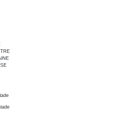
E
TRE
INE
SE
tade
stade