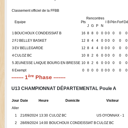
Classement officiel de la FFBB
Rencontres
Equipe
Pts
I
B
Pén
Forf
Dé
J
G
P
N
1
BOUCHOUX CONDEISSIAT B
16
8
8
0
0
0
0
0
0
0
2
FJ BELLEY BASKET
12
8
4
4
0
0
0
0
0
0
3
EV BELLEGARDE
12
8
4
4
0
0
0
0
0
0
4
CULOZ BC
10
8
2
6
0
0
0
0
0
0
5
JEUNESSE LAIQUE BOURG EN BRESSE
10
8
2
6
0
0
0
0
0
0
6
Exempt
0
0
0
0
0
0
0
0
0
0
ère
------- 1
Phase -------
U13 CHAMPIONNAT DÉPARTEMENTAL Poule A
Jour
Date
Heure
Domicile
Visiteur
Aller
1
21/09/2024
13:30
CULOZ BC
US OYONNAX - 1
2
28/09/2024
14:00
BOUCHOUX CONDEISSIAT B
CULOZ BC