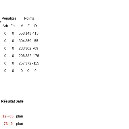
Pénalités
Points
f
Arb
Ent
M
E
D
0
0
558
143
415
0
0
304
359
-55
0
0
233
302
-69
0
0
206
382
-176
0
0
257
372
-115
0
0
0
0
0
Résultat
Salle
19 - 65
plan
73 - 9
plan