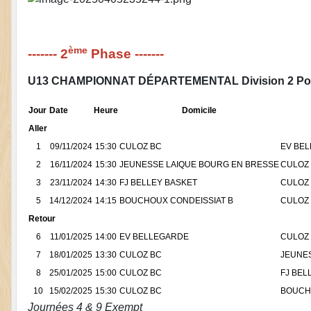
ème
------- 2
Phase -------
U13 CHAMPIONNAT DÉPARTEMENTAL Division 2 Po
Jour
Date
Heure
Domicile
Aller
1
09/11/2024
15:30
CULOZ BC
EV BE
2
16/11/2024
15:30
JEUNESSE LAIQUE BOURG EN BRESSE
CULOZ
3
23/11/2024
14:30
FJ BELLEY BASKET
CULOZ
5
14/12/2024
14:15
BOUCHOUX CONDEISSIAT B
CULOZ
Retour
6
11/01/2025
14:00
EV BELLEGARDE
CULOZ
7
18/01/2025
13:30
CULOZ BC
JEUNE
8
25/01/2025
15:00
CULOZ BC
FJ BEL
10
15/02/2025
15:30
CULOZ BC
BOUCH
Journées 4 & 9 Exempt