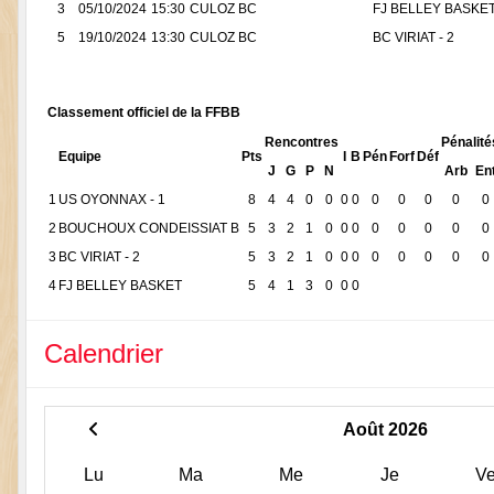
3
05/10/2024
15:30
CULOZ BC
FJ BELLEY BASKE
5
19/10/2024
13:30
CULOZ BC
BC VIRIAT - 2
Classement officiel de la FFBB
Rencontres
Pénalité
Equipe
Pts
I
B
Pén
Forf
Déf
J
G
P
N
Arb
En
1
US OYONNAX - 1
8
4
4
0
0
0
0
0
0
0
0
0
2
BOUCHOUX CONDEISSIAT B
5
3
2
1
0
0
0
0
0
0
0
0
3
BC VIRIAT - 2
5
3
2
1
0
0
0
0
0
0
0
0
4
FJ BELLEY BASKET
5
4
1
3
0
0
0
Calendrier
Août 2026
Lu
Ma
Me
Je
V