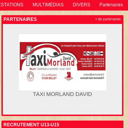
ESTATIONS
MULTIMÉDIAS
DIVERS
Partenaires
PARTENAIRES
+ de partenaires
Précedent
Suivan
AVID
U EXPRESS
RECRUTEMENT U13-U15