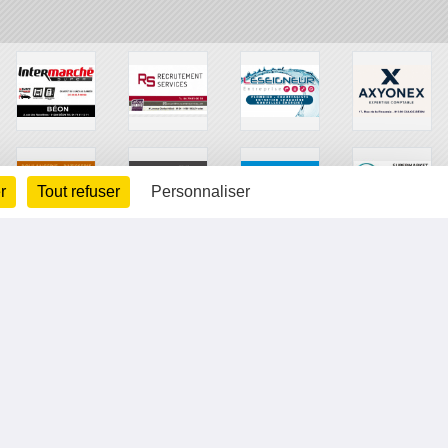
r
Tout refuser
Personnaliser
arte cookies
Gestion des cookies
s légales
Signaler un contenu inapproprié