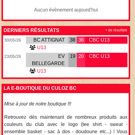
Aucun évènement aujourd'hui
DERNIERS RÉSULTATS
+ de résultats
BC ATTIGNAT
38
36
CBC U13
30/05/26
U13
EV
19
20
CBC U13
23/05/26
BELLEGARDE
U13
LA E-BOUTIQUE DU CULOZ BC
Mise à jour de notre boutique !!!
Retrouvez dès maintenant de nombreux produits aux
couleurs du club avec le logo (tee shirt - sweat -
ensemble basket - sac à dos - doudoune etc...) ! Vous