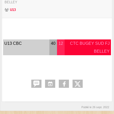
BELLEY
U13
U13 CBC
40
12
CTC BUGEY SUD FJ
BELLEY
Publié le
26 sept. 2022