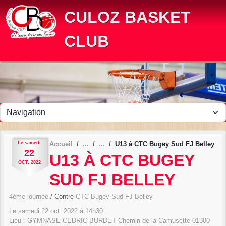
Panneau de gestion des cookies
CULOZ BASKET
CLUB
Le
samedi
Accueil
U13 à CTC Bugey Sud FJ Belley
22
U13 À CTC BUGEY
OCT.
2022
SUD FJ BELLEY
4ème journée
/ Contre
CTC Bugey Sud FJ Belley
Le
samedi
22
oct.
2022
à 14h30
Lieu :
GYMNASE CEDRIC BURDET Chemin de la Camusette
01300