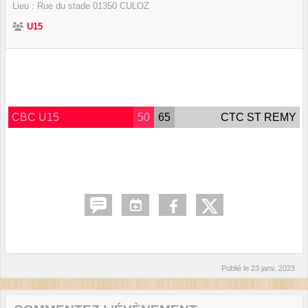
Lieu :
Rue du stade
01350
CULOZ
U15
CBC U15
50
65
CTC ST REMY
Publié le
23 janv. 2023