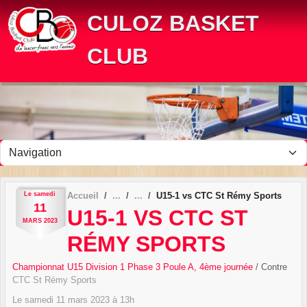
Panneau de gestion des cookies
CULOZ BASKET
CLUB
Le
samedi
Accueil
U15-1 vs CTC St Rémy Sports
11
U15-1 VS CTC ST
MARS
2023
RÉMY SPORTS
Championnat U15 Division 1 Phase 3 Poule A, 4ème journée
/ Contre
CTC St Rémy Sports
Le
samedi
11
mars
2023
à 13h