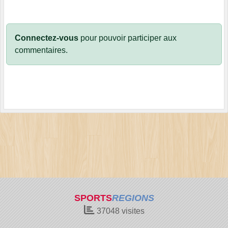
Connectez-vous
pour pouvoir participer aux
commentaires.
SPORTS
REGIONS
37048
visites