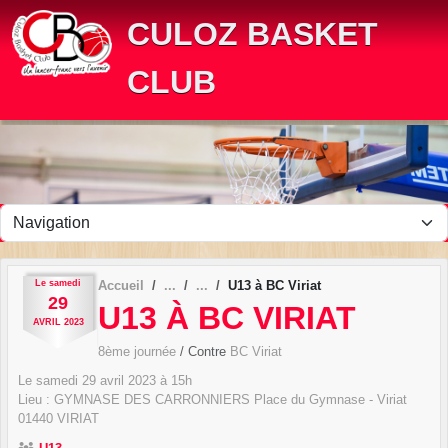
Panneau de gestion des cookies
CULOZ BASKET
CLUB
Le
samedi
Accueil
U13 à BC Viriat
29
U13 À BC VIRIAT
AVRIL
2023
8ème journée
/ Contre
BC Viriat
Le
samedi
29
avril
2023
à 15h
Lieu :
GYMNASE DES CARRONNIERS Place du Gymnase - Viriat
01440
VIRIAT