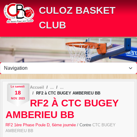
Panneau de gestion des cookies
CULOZ BASKET
CLUB
Le
samedi
Accueil
18
RF2 à CTC BUGEY AMBERIEU BB
NOV.
2023
RF2 À CTC BUGEY
AMBERIEU BB
RF2 1ère Phase Poule D, 6ème journée
/ Contre
CTC BUGEY
AMBERIEU BB