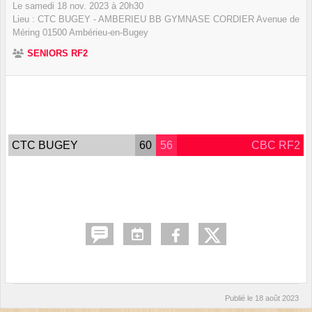
Le
samedi
18
nov.
2023
à 20h30
Lieu :
CTC BUGEY - AMBERIEU BB GYMNASE CORDIER Avenue de
Méring
01500
Ambérieu-en-Bugey
SENIORS RF2
CTC BUGEY
60
56
CBC RF2
Publié le
18 août 2023