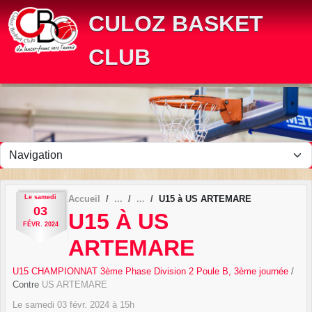
Panneau de gestion des cookies
CULOZ BASKET
CLUB
Le
samedi
Accueil
U15 à US ARTEMARE
03
U15 À US
FÉVR.
2024
ARTEMARE
U15 CHAMPIONNAT 3ème Phase Division 2 Poule B, 3ème journée
/
Contre
US ARTEMARE
Le
samedi
03
févr.
2024
à 15h