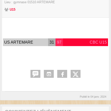
Lieu :
gymnase
01510
ARTEMARE
U15
US ARTEMARE
31
97
CBC U15
Publié le
04 janv. 2024