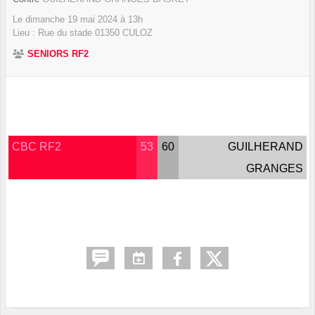
Le
dimanche
19
mai
2024
à 13h
Lieu :
Rue du stade
01350
CULOZ
SENIORS RF2
CBC RF2
53
60
GUILHERAND
GRANGES