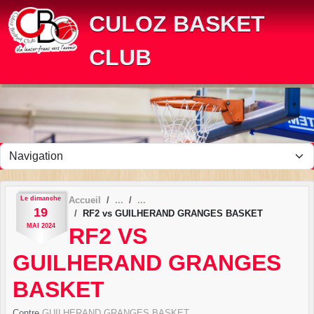
Panneau de gestion des cookies
CULOZ BASKET
CLUB
Le
dimanche
Accueil
19
RF2 vs GUILHERAND GRANGES BASKET
MAI
2024
RF2 VS
GUILHERAND GRANGES
BASKET
Contre
GUILHERAND GRANGES BASKET