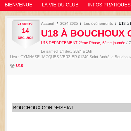
BIENVENUE
LA VIE DU CLUB
INFOS PRATIQUES
Accueil
2024-2025
Les évènements
U18 à
Le
samedi
14
U18 À BOUCHOUX 
DÉC.
2024
U18 DEPARTEMENT 2ème Phase, 5ème journée
/ 
Le
samedi
14
déc.
2024
à 16h
Lieu :
GYMNASE JACQUES VERZIER
01240
Saint-André-le-Bouchou
U18
BOUCHOUX CONDEISSIAT