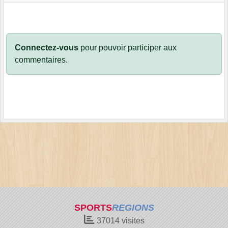
Connectez-vous
pour pouvoir participer aux
commentaires.
SPORTS
REGIONS
37014
visites