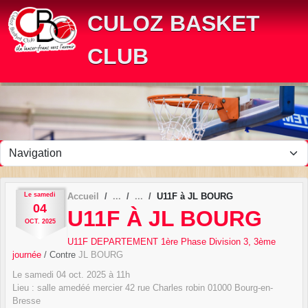
Panneau de gestion des cookies
CULOZ BASKET
CLUB
Le
samedi
Accueil
U11F à JL BOURG
04
U11F À JL BOURG
OCT.
2025
U11F DEPARTEMENT 1ère Phase Division 3, 3ème
journée
/ Contre
JL BOURG
Le
samedi
04
oct.
2025
à 11h
Lieu :
salle amedéé mercier 42 rue Charles robin
01000
Bourg-en-
Bresse