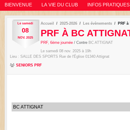
BIENVENUE
LA VIE DU CLUB
INFOS PRATIQUES
Accueil
2025-2026
Les évènements
PRF à
Le
samedi
08
PRF À BC ATTIGNA
NOV.
2025
PRF, 6ème journée
/ Contre
BC ATTIGNAT
Le
samedi
08
nov.
2025
à 19h
Lieu :
SALLE DES SPORTS Rue de l'Église
01340
Attignat
SENIORS PRF
BC ATTIGNAT